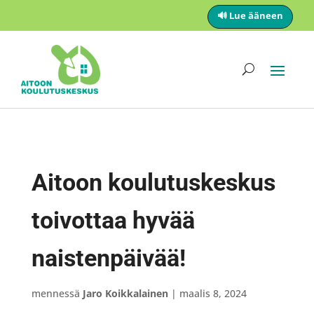
🔊 Lue ääneen
Aitoon koulutuskeskus
toivottaa hyvää
naistenpäivää!
mennessä
Jaro Koikkalainen
|
maalis 8, 2024