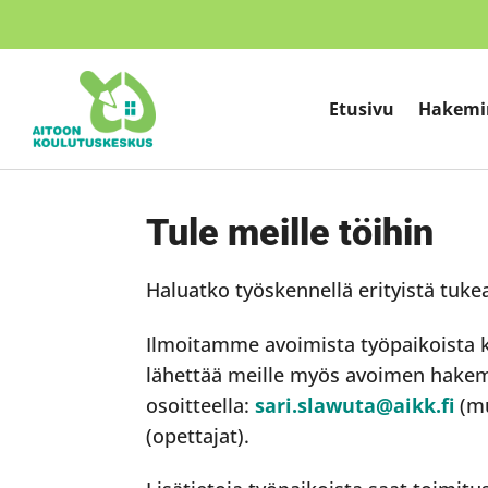
Etusivu
Hakemi
Tule meille töihin
Haluatko työskennellä erityistä tuke
Ilmoitamme avoimista työpaikoista ko
lähettää meille myös avoimen hake
osoitteella:
sari.slawuta@aikk.fi
(mu
(opettajat).