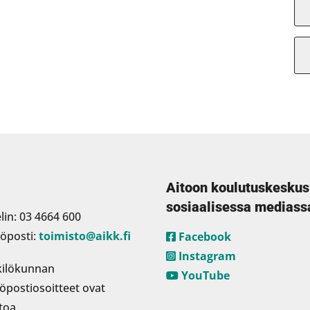
Aitoon koulutuskeskus
sosiaalisessa mediass
lin: 03 4664 600
öposti:
toimisto@aikk.fi
Facebook
Instagram
ilökunnan
YouTube
öpostiosoitteet ovat
toa