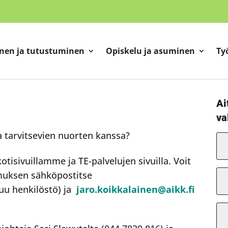
nen ja tutustuminen
Opiskelu ja asuminen
Ty
Ai
va
a tarvitsevien nuorten kanssa?
tisivuillamme ja TE-palvelujen sivuilla. Voit
muksen sähköpostitse
u henkilöstö) ja
jaro.koikkalainen@aikk.fi