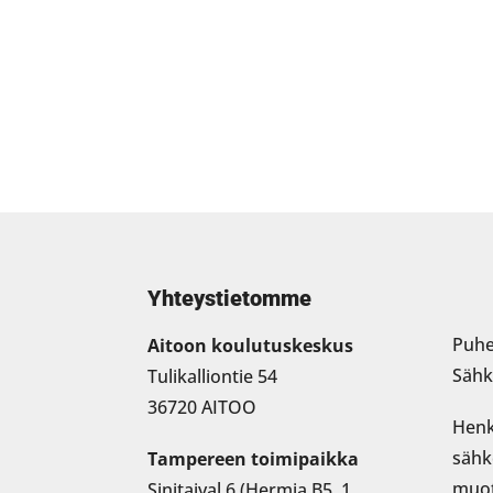
Yhteystietomme
Puhe
Aitoon koulutuskeskus
Sähk
Tulikalliontie 54
36720 AITOO
Henk
sähk
Tampereen toimipaikka
muo
Sinitaival 6 (Hermia B5, 1.