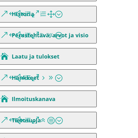
Historia
Perustehtävä, arvot ja visio
Laatu ja tulokset
Hankkeet
Ilmoituskanava
Tietosuoja