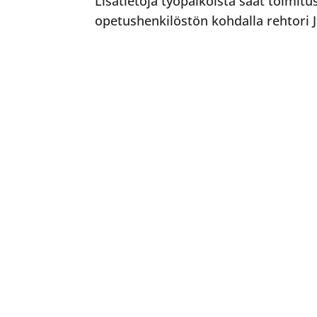
Lisätietoja työpaikoista saat toimitu
opetushenkilöstön kohdalla rehtori Ja