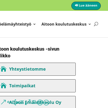
🔊 Lue ääneen
öelämäyhteistyö
Aitoon koulutuskeskus
toon koulutuskeskus -sivun
likko
Yhteystietomme
Toimipaikat
Aitoon Emäntäkoulu Oy