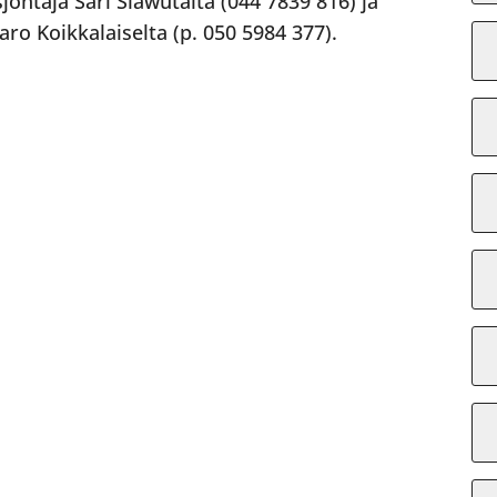
sjohtaja Sari Slawutalta (044 7839 816) ja
ro Koikkalaiselta (p. 050 5984 377).