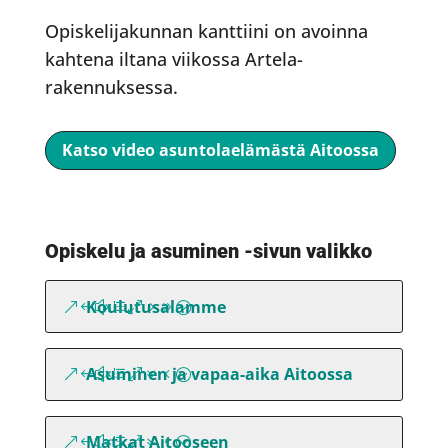
Opiskelijakunnan kanttiini on avoinna
kahtena iltana viikossa Artela-
rakennuksessa.
Katso video asuntolaelämästä Aitoossa
Opiskelu ja asuminen -sivun valikko
Koulutusalamme
Asuminen ja vapaa-aika Aitoossa
Matkat Aitooseen