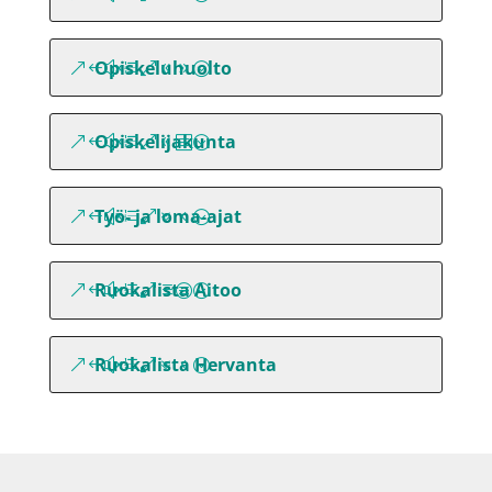
Opiskeluhuolto
Opiskelijakunta
Työ- ja loma-ajat
Ruokalista Aitoo
Ruokalista Hervanta