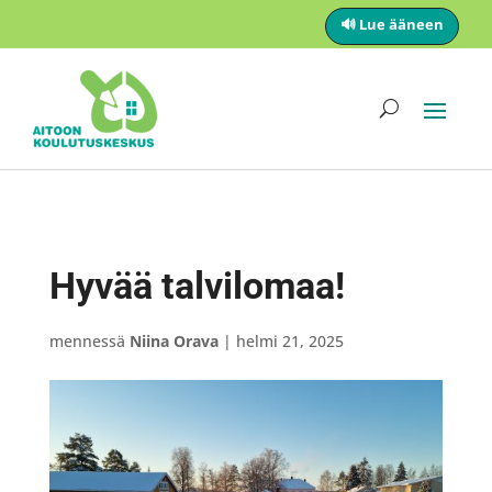
🔊 Lue ääneen
Hyvää talvilomaa!
mennessä
Niina Orava
|
helmi 21, 2025