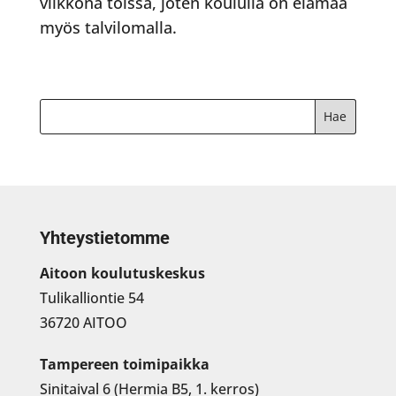
viikkona töissä, joten koululla on elämää
myös talvilomalla.
Yhteystietomme
Aitoon koulutuskeskus
Tulikalliontie 54
36720 AITOO
Tampereen toimipaikka
Sinitaival 6 (Hermia B5, 1. kerros)