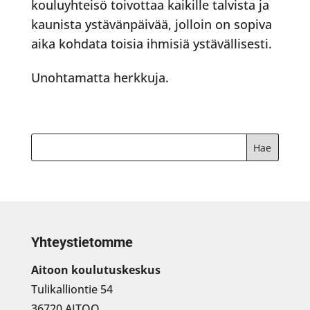
kouluyhteisö toivottaa kaikille talvista ja
kaunista ystävänpäivää, jolloin on sopiva
aika kohdata toisia ihmisiä ystävällisesti.
Unohtamatta herkkuja.
Yhteystietomme
Aitoon koulutuskeskus
Tulikalliontie 54
36720 AITOO