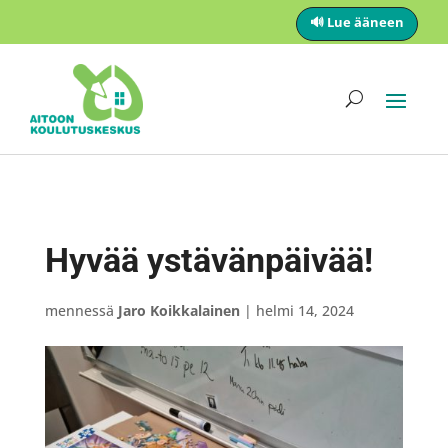
🔊 Lue ääneen
Hyvää ystävänpäivää!
mennessä
Jaro Koikkalainen
|
helmi 14, 2024