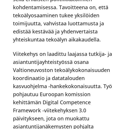
kohdentamisessa. Tavoitteena on, että
tekoälyosaaminen tukee yksilöiden
toimijuutta, vahvistaa luottamusta ja
edistää kestävää ja yhdenvertaista
yhteiskuntaa tekoälyn aikakaudella.
Viitekehys on laadittu laajassa tutkija- ja
asiantuntijayhteistyössä osana
Valtioneuvoston tekoälykokonaisuuden
koordinaatio ja datatalouden
kasvuohjelma -hankekokonaisuutta. Työ
pohjautuu Euroopan komission
kehittämän Digital Competence
Framework -viitekehyksen 3.0
päivitykseen, jota on muokattu
asiantuntijanäkemysten pohjalta