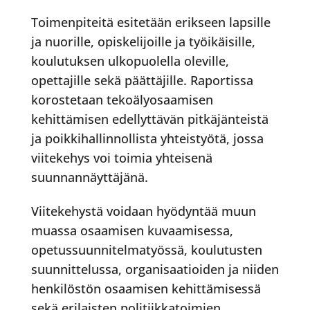
Toimenpiteitä esitetään erikseen lapsille
ja nuorille, opiskelijoille ja työikäisille,
koulutuksen ulkopuolella oleville,
opettajille sekä päättäjille. Raportissa
korostetaan tekoälyosaamisen
kehittämisen edellyttävän pitkäjänteistä
ja poikkihallinnollista yhteistyötä, jossa
viitekehys voi toimia yhteisenä
suunnannäyttäjänä.
Viitekehystä voidaan hyödyntää muun
muassa osaamisen kuvaamisessa,
opetussuunnitelmatyössä, koulutusten
suunnittelussa, organisaatioiden ja niiden
henkilöstön osaamisen kehittämisessä
sekä erilaisten politiikkatoimien