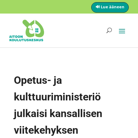
🔊 Lue ääneen
Opetus- ja
kulttuuriministeriö
julkaisi kansallisen
viitekehyksen