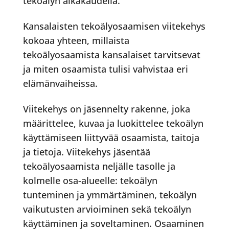
tekoälyn aikakaudella.
Kansalaisten tekoälyosaamisen viitekehys
kokoaa yhteen, millaista
tekoälyosaamista kansalaiset tarvitsevat
ja miten osaamista tulisi vahvistaa eri
elämänvaiheissa.
Viitekehys on jäsennelty rakenne, joka
määrittelee, kuvaa ja luokittelee tekoälyn
käyttämiseen liittyvää osaamista, taitoja
ja tietoja. Viitekehys jäsentää
tekoälyosaamista neljälle tasolle ja
kolmelle osa-alueelle: tekoälyn
tunteminen ja ymmärtäminen, tekoälyn
vaikutusten arvioiminen sekä tekoälyn
käyttäminen ja soveltaminen. Osaaminen