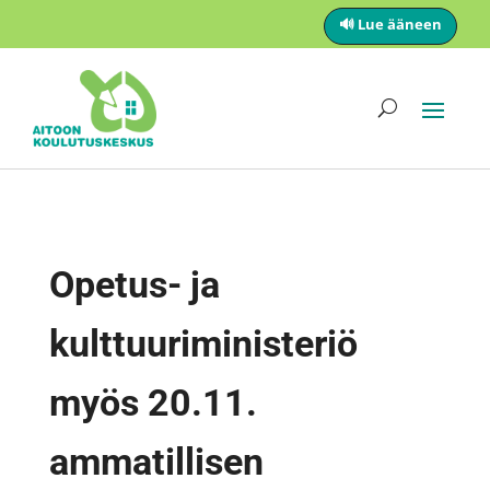
🔊 Lue ääneen
Opetus- ja
kulttuuriministeriö
myös 20.11.
ammatillisen