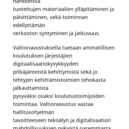
hankkeissa
tuotettujen materiaalien ylläpitäminen ja
päivittäminen, sekä toiminnan
edellyttämän
verkoston syntyminen ja jatkuvuus.
Valtionavustuksella tuetaan ammatillisen
koulutuksen järjestäjien
digitaalisaatiokyvykkyyden
pitkäjänteistä kehittymistä sekä jo
tehtyjen kehittämistoimien tehokasta
jalkauttamista
pysyväksi osaksi koulutustoimijoiden
toimintaa. Valtionavustus vastaa
hallitusohjelman
tavoitteeseen tekoälyn ja digitalisaation
mahdollisuuksien nykyistä paremmasta