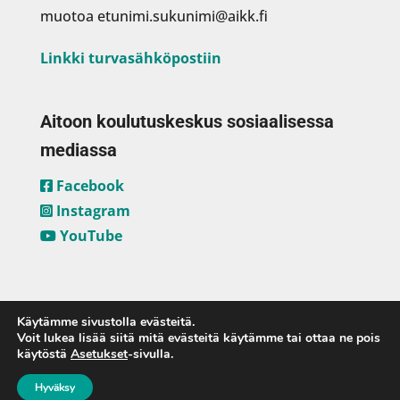
muotoa etunimi.sukunimi@aikk.fi
Linkki turvasähköpostiin
Aitoon koulutuskeskus sosiaalisessa
mediassa
Facebook
Instagram
YouTube
Käytämme sivustolla evästeitä.
Voit lukea lisää siitä mitä evästeitä käytämme tai ottaa ne pois
käytöstä
Asetukset
-sivulla.
Hyväksy
Aitoon koulutuskeskus ja
Mobie Oy
2023