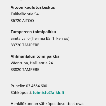
Aitoon koulutuskeskus
Tulikalliontie 54
36720 AITOO
Tampereen toimipaikka
Sinitaival 6 (Hermia B5, 1. kerros)
33720 TAMPERE
AhlmanEdun toimipaikka
Väentupa, Hallilantie 24
33820 TAMPERE
Puhelin: 03 4664 600
Sähköposti:
toimisto@aikk.fi
Henkilökunnan sähköpostiosoitteet ovat