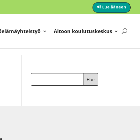
🔊 Lue ääneen
öelämäyhteistyö
Aitoon koulutuskeskus
a