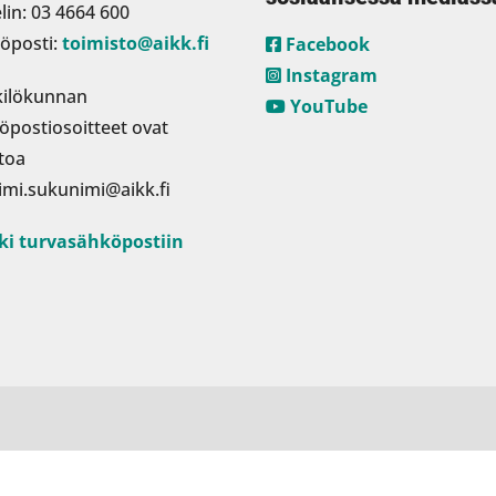
lin: 03 4664 600
öposti:
toimisto@aikk.fi
Facebook
Instagram
ilökunnan
YouTube
öpostiosoitteet ovat
toa
imi.sukunimi@aikk.fi
ki turvasähköpostiin