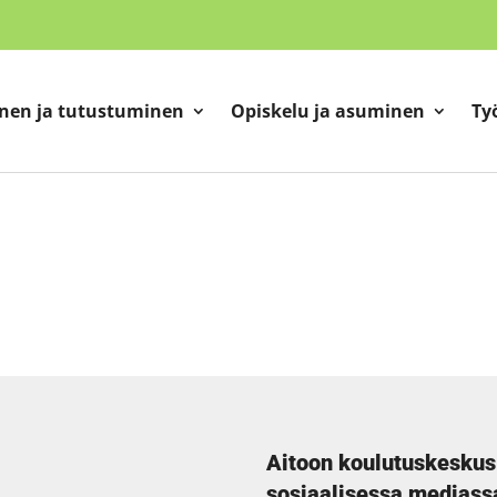
nen ja tutustuminen
Opiskelu ja asuminen
Ty
Aitoon koulutuskeskus
sosiaalisessa mediass