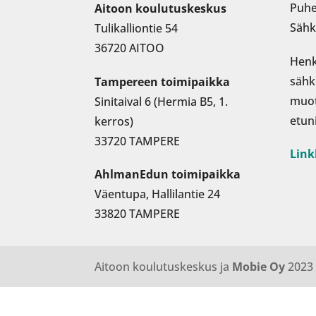
Puhe
Aitoon koulutuskeskus
Sähk
Tulikalliontie 54
36720 AITOO
Henk
sähk
Tampereen toimipaikka
muo
Sinitaival 6 (Hermia B5, 1.
etun
kerros)
33720 TAMPERE
Link
AhlmanEdun toimipaikka
Väentupa, Hallilantie 24
33820 TAMPERE
Aitoon koulutuskeskus ja
Mobie Oy
2023