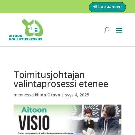
🔊 Lue ääneen
Toimitusjohtajan
valintaprosessi etenee
mennessä
Niina Orava
|
syys 4, 2025