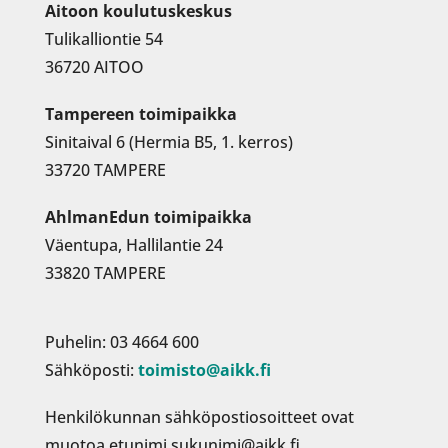
Aitoon koulutuskeskus
Tulikalliontie 54
36720 AITOO
Tampereen toimipaikka
Sinitaival 6 (Hermia B5, 1. kerros)
33720 TAMPERE
AhlmanEdun toimipaikka
Väentupa, Hallilantie 24
33820 TAMPERE
Puhelin: 03 4664 600
Sähköposti:
toimisto@aikk.fi
Henkilökunnan sähköpostiosoitteet ovat
muotoa etunimi.sukunimi@aikk.fi