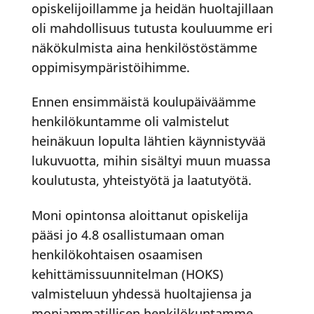
opiskelijoillamme ja heidän huoltajillaan
oli mahdollisuus tutusta kouluumme eri
näkökulmista aina henkilöstöstämme
oppimisympäristöihimme.
Ennen ensimmäistä koulupäiväämme
henkilökuntamme oli valmistelut
heinäkuun lopulta lähtien käynnistyvää
lukuvuotta, mihin sisältyi muun muassa
koulutusta, yhteistyötä ja laatutyötä.
Moni opintonsa aloittanut opiskelija
pääsi jo 4.8 osallistumaan oman
henkilökohtaisen osaamisen
kehittämissuunnitelman (HOKS)
valmisteluun yhdessä huoltajiensa ja
moniammatillisen henkilökuntamme