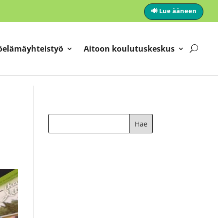
🔊 Lue ääneen
öelämäyhteistyö
Aitoon koulutuskeskus