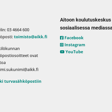
Aitoon koulutuskeskus
sosiaalisessa mediass
lin: 03 4664 600
öposti:
toimisto@aikk.fi
Facebook
Instagram
ilökunnan
YouTube
öpostiosoitteet ovat
toa
imi.sukunimi@aikk.fi
ki turvasähköpostiin