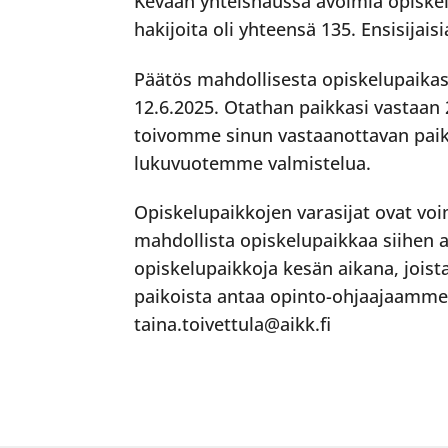
Kevään yhteishaussa avoimia opiskelu
hakijoita oli yhteensä 135. Ensisijaisi
Päätös mahdollisesta opiskelupaikast
12.6.2025. Otathan paikkasi vastaan
toivomme sinun vastaanottavan paik
lukuvuotemme valmistelua.
Opiskelupaikkojen varasijat ovat voim
mahdollista opiskelupaikkaa siihen
opiskelupaikkoja kesän aikana, jois
paikoista antaa opinto-ohjaajaamme 
taina.toivettula@aikk.fi