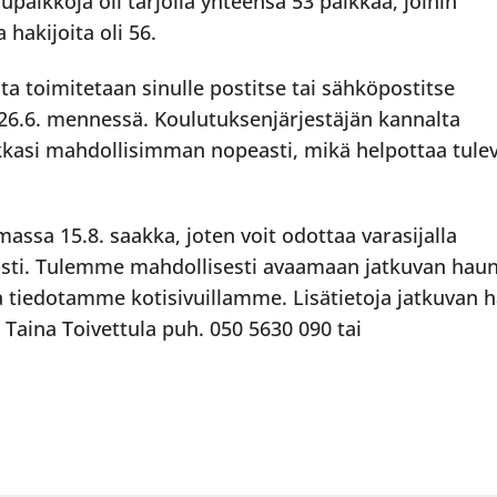
paikkoja oli tarjolla yhteensä 53 paikkaa, joihin
a hakijoita oli 56.
a toimitetaan sinulle postitse tai sähköpostitse
 26.6. mennessä. Koulutuksenjärjestäjän kannalta
kasi mahdollisimman nopeasti, mikä helpottaa tule
assa 15.8. saakka, joten voit odottaa varasijalla
 asti. Tulemme mahdollisesti avaamaan jatkuvan hau
ta tiedotamme kotisivuillamme. Lisätietoja jatkuvan 
Taina Toivettula puh. 050 5630 090 tai