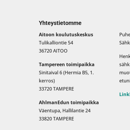
Yhteystietomme
Aitoon koulutuskeskus
Puhe
Tulikalliontie 54
Sähk
36720 AITOO
Henk
Tampereen toimipaikka
sähk
Sinitaival 6 (Hermia B5, 1.
muo
kerros)
etun
33720 TAMPERE
Link
AhlmanEdun toimipaikka
Väentupa, Hallilantie 24
33820 TAMPERE