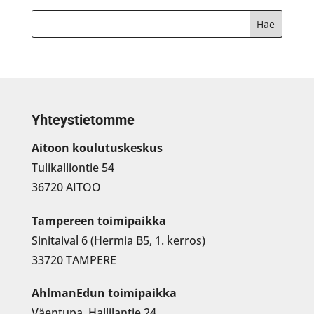
Yhteystietomme
Aitoon koulutuskeskus
Tulikalliontie 54
36720 AITOO
Tampereen toimipaikka
Sinitaival 6 (Hermia B5, 1. kerros)
33720 TAMPERE
AhlmanEdun toimipaikka
Väentupa, Hallilantie 24