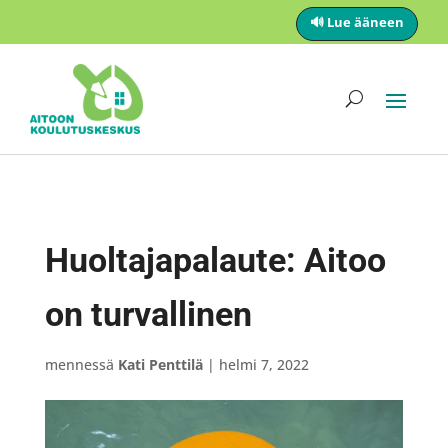
🔊 Lue ääneen
Huoltajapalaute: Aitoo
on turvallinen
mennessä
Kati Penttilä
|
helmi 7, 2022