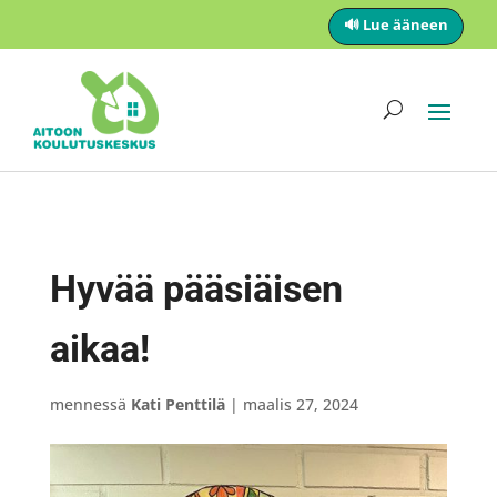
🔊 Lue ääneen
Hyvää pääsiäisen
aikaa!
mennessä
Kati Penttilä
|
maalis 27, 2024