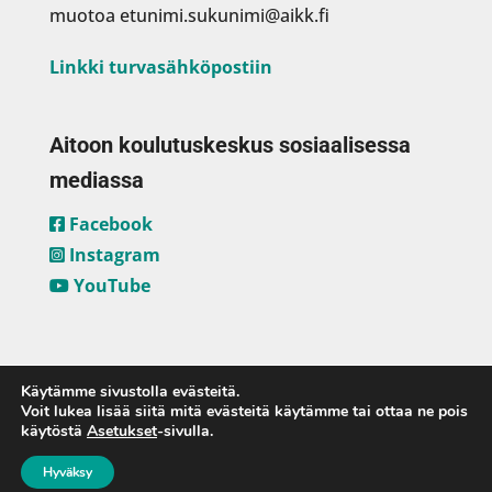
muotoa etunimi.sukunimi@aikk.fi
Linkki turvasähköpostiin
Aitoon koulutuskeskus sosiaalisessa
mediassa
Facebook
Instagram
YouTube
Käytämme sivustolla evästeitä.
Voit lukea lisää siitä mitä evästeitä käytämme tai ottaa ne pois
käytöstä
Asetukset
-sivulla.
Hyväksy
Aitoon koulutuskeskus ja
Mobie Oy
2023