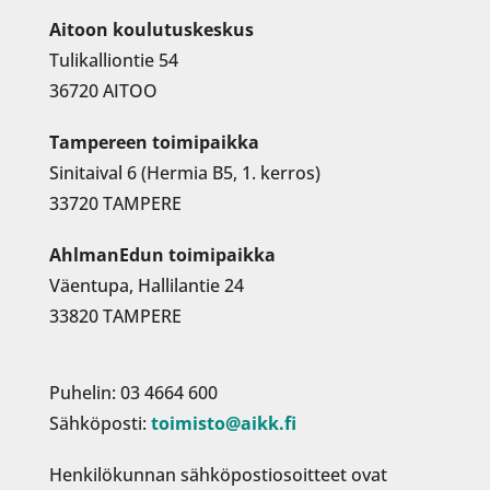
Aitoon koulutuskeskus
Tulikalliontie 54
36720 AITOO
Tampereen toimipaikka
Sinitaival 6 (Hermia B5, 1. kerros)
33720 TAMPERE
AhlmanEdun toimipaikka
Väentupa, Hallilantie 24
33820 TAMPERE
Puhelin: 03 4664 600
Sähköposti:
toimisto@aikk.fi
Henkilökunnan sähköpostiosoitteet ovat