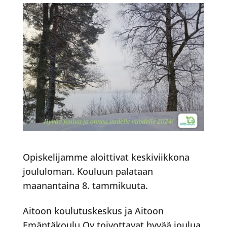
Opiskelijamme aloittivat keskiviikkona
joululoman. Kouluun palataan
maanantaina 8. tammikuuta.
Aitoon koulutuskeskus ja Aitoon
Emäntäkoulu Oy toivottavat hyvää joulua